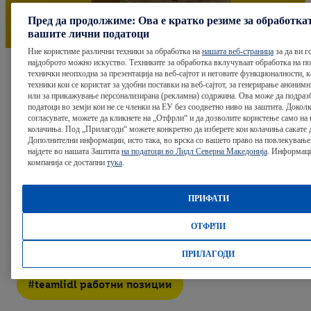
Пред да продолжиме: Ова е кратко резиме за обработка
вашите лични податоци
Ние користиме различни техники за обработка на
нашата веб-страница
за да ви г
најдоброто можно искуство. Техниките за обработка вклучуваат обработка на под
технички неопходна за презентација на веб-сајтот и неговите функционалности, к
техники кои се користат за удобни поставки на веб-сајтот, за генерирање аноним
или за прикажување персонализирана (рекламна) содржина. Ова може да подразб
Ја ценам културата на
податоци во земји кои не се членки на ЕУ без соодветно ниво на заштита. Доколк
согласувате, можете да кликнете на „Отфрли“ и да дозволите користење само на
споделување знаење и
колачиња. Под „Прилагоди“ можете конкретно да изберете кои колачиња сакате д
Дополнителни информации, исто така, во врска со вашето право на повлекување
искуство меѓу колегите
најдете во нашата Заштита
на податоци во Лидл Северна Македонија
. Информаци
компанија се достапни
тука
.
Фокусот на професионален раст и развој е очигледен
ПРИФАТИ
и ни овозможува да учиме и да се развиваме заедно.
ОТФРЛИ
Јане, Контролинг
ПРИЛАГОДИ
#teamlidl работни позиции