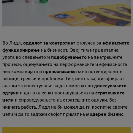
Во Лидл,
одделот за контролинг
е клучен за
ефикасното
функционирање
на бизнисот. Овој тим игра витална
улога во следењето и
подобрувањето
на внатрешните
процеси, оценувањето на перформансите и ефикасноста
низ компанијата и
препознавањето
на потенцијалните
ризици, грешки и проблеми. Тие, исто така, дизајнираат
алатки за известување за да помогнат во
донесувањето
одлуки
и да го олеснат поставувањето на
стратешките
цели
и спроведувањето на стратешките одлуки. Без
нивната работа, Лидл не би можел да ги постигне своите
цели и да го задржи својот примат на
модерен бизнис
.