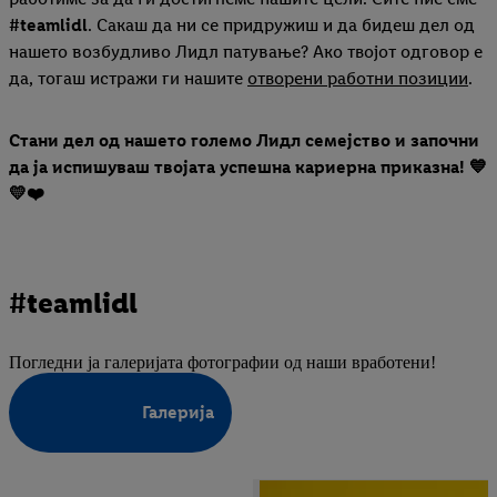
#teamlidl
. Сакаш да ни се придружиш и да бидеш дел од
нашето возбудливо Лидл патување? Ако твојот одговор е
да, тогаш истражи ги нашите
отворени работни позиции
.
Стани дел од нашето големо Лидл семејство и започни
да ја испишуваш твојата успешна кариерна приказна! 💙
💛❤️
#teamlidl
Погледни ја галеријата фотографии од наши вработени!
Галерија