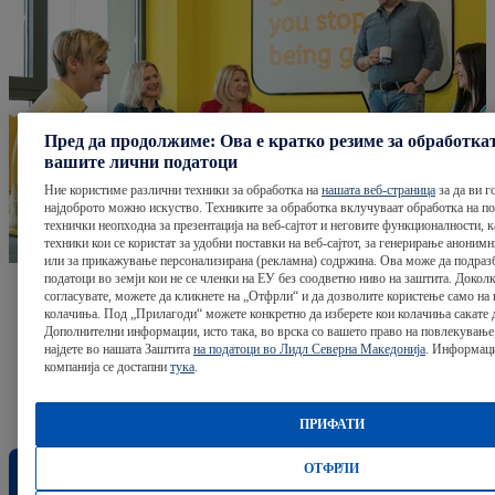
Пред да продолжиме: Ова е кратко резиме за обработка
вашите лични податоци
Ние користиме различни техники за обработка на
нашата веб-страница
за да ви г
најдоброто можно искуство. Техниките за обработка вклучуваат обработка на под
технички неопходна за презентација на веб-сајтот и неговите функционалности, к
техники кои се користат за удобни поставки на веб-сајтот, за генерирање аноним
или за прикажување персонализирана (рекламна) содржина. Ова може да подразб
податоци во земји кои не се членки на ЕУ без соодветно ниво на заштита. Доколк
согласувате, можете да кликнете на „Отфрли“ и да дозволите користење само на
Погледни ги нашите канцелации каде
колачиња. Под „Прилагоди“ можете конкретно да изберете кои колачиња сакате д
Дополнителни информации, исто така, во врска со вашето право на повлекување
што ја испишуваме нашата успешна
најдете во нашата Заштита
на податоци во Лидл Северна Македонија
. Информаци
компанија се достапни
тука
.
приказна
ПРИФАТИ
ОТФРЛИ