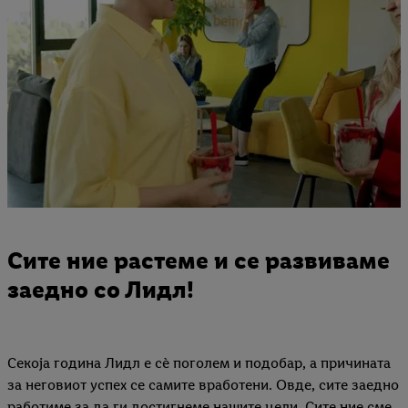
Сите ние растеме и се развиваме
заедно со Лидл!
Секоја година Лидл е сè поголем и подобар, а причината
за неговиот успех се самите вработени. Овде, сите заедно
работиме за да ги достигнеме нашите цели. Сите ние сме