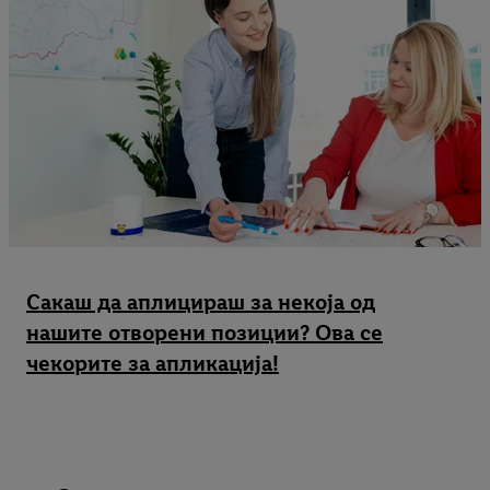
Сакаш да аплицираш за некоја од
нашите отворени позиции? Ова се
чекорите за апликација!