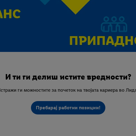
И ти ги делиш истите вредности?
стражи ги можностите за почеток на твојата кариера во Лид
Пребарај работни позиции!