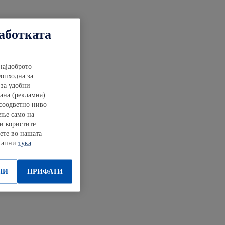
работката
најдоброто
еопходна за
 за удобни
ана (рекламна)
 соодветно ниво
ење само на
и користите.
ете во нашата
стапни
тука
.
ЛИ
ПРИФАТИ