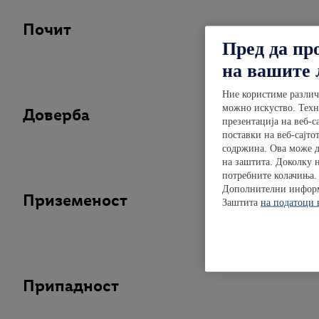
Почит
Пред да пр
на вашите 
Ние користиме различ
можно искуство. Техни
Доверба
презентација на веб-с
поставки на веб-сајт
содржина. Ова може д
на заштита. Доколку н
потребните колачиња. 
Дополнителни информа
Приземеност
Заштита
на податоци 
Припадност