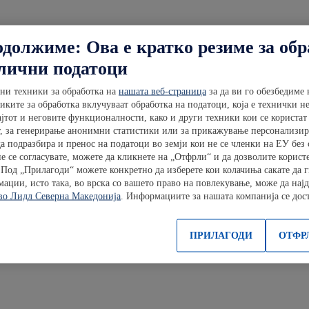
одолжиме: Ова е кратко резиме за об
лични податоци
ни техники за обработка на
нашата веб-страница
за да ви го обезбедиме 
ките за обработка вклучуваат обработка на податоци, која е технички н
ајтот и неговите функционалности, како и други техники кои се користат
от, за генерирање анонимни статистики или за прикажување персонализир
а подразбира и пренос на податоци во земји кои не се членки на ЕУ без
е се согласувате, можете да кликнете на „Отфрли“ и да дозволите корист
Под „Прилагоди“ можете конкретно да изберете кои колачиња сакате да г
ции, исто така, во врска со вашето право на повлекување, може да најд
во Лидл Северна Македонија
. Информациите за нашата компанија се до
ПРИЛАГОДИ
ОТФР