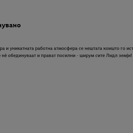
днувано
ра и уникатната работна атмосфера се нештата коишто го ис
е нè обединуваат и прават посилни - ширум сите Лидл земји!