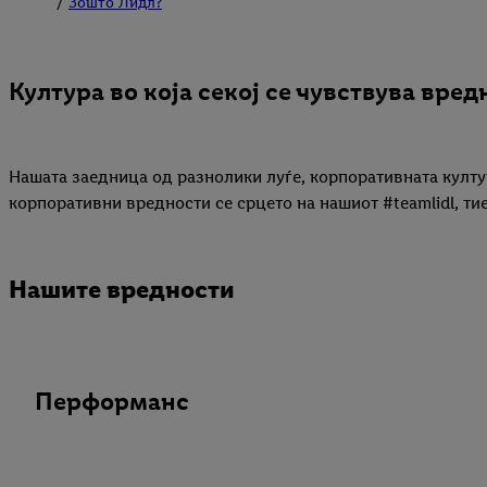
Зошто Лидл?
Култура во која секој се чувствува вре
Нашата заедница од разнолики луѓе, корпоративната култу
корпоративни вредности се срцето на нашиот #teamlidl, ти
Нашите вредности
Перформанс