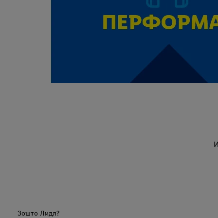
И
Зошто Лидл?