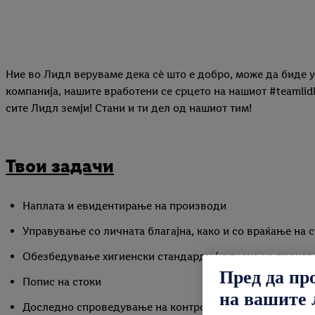
Ние во Лидл веруваме дека сѐ што е добро, може да биде 
компанија, нашите вработени се срцето на нашиот #teamlid
сите Лидл земји! Стани и ти дел од нашиот тим!
Твои задачи
Наплата и евидентирање на производи
Управување со личната благајна, како и со враќање на с
Обезбедување хигиенски стандарди (хигиена на произво
Пред да пр
Попис на стоки
на вашите 
Доследно спроведување на контролите на квалитет и о