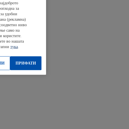
најдоброто
еопходна за
 за удобни
ана (рекламна)
 соодветно ниво
ење само на
и користите.
ете во нашата
стапни
тука
.
ЛИ
ПРИФАТИ