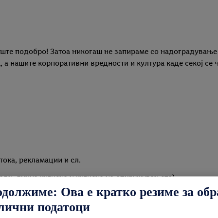
уште подобро! Затоа никогаш не запираме со надоградување
l, а нашите корпоративни вредности и култура каде секој се
тока, рекламации и сл.
ди, лична хигиена и хигиена на опкружувањето)
одолжиме: Ова е кратко резиме за об
лични податоци
бновување на залихата