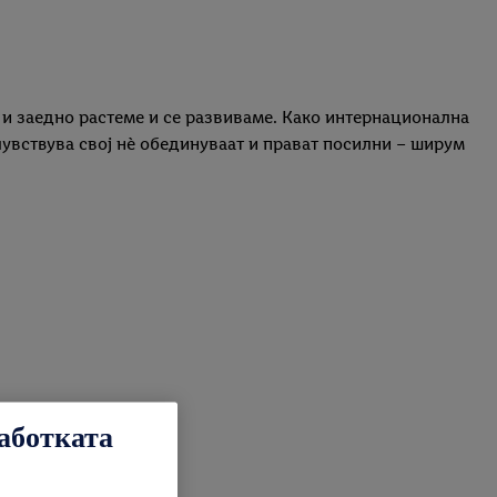
 и заедно растеме и се развиваме. Како интернационална
 чувствува свој нѐ обединуваат и прават посилни – ширум
работката