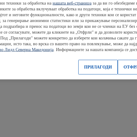
ни техники за обработка на
нашата веб-страница
за да ви го обезбедиме 
ките за обработка вклучуваат обработка на податоци, која е технички н
ајтот и неговите функционалности, како и други техники кои се користат
от, за генерирање анонимни статистики или за прикажување персонализир
а подразбира и пренос на податоци во земји кои не се членки на ЕУ без
е се согласувате, можете да кликнете на „Отфрли“ и да дозволите корист
Под „Прилагоди“ можете конкретно да изберете кои колачиња сакате да г
ции, исто така, во врска со вашето право на повлекување, може да најд
во Лидл Северна Македонија
. Информациите за нашата компанија се до
ентите
ПРИЛАГОДИ
ОТФР
ветеност на постигнување резултати