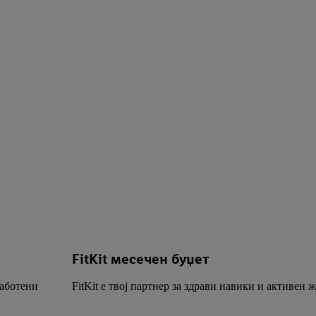
FitKit месечен буџет
работени
FitKit е твој партнер за здрави навики и активен 