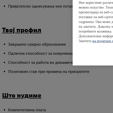
Ние користиме различ
Пријателско однесување кон потрошувачите и колегите
можно искуство. Техни
презентација на веб-с
поставки на веб-сајт
содржина. Ова може д
на заштита. Доколку н
Твој профил
потребните колачиња. 
Дополнителни информа
Заштита
на податоци 
Завршено средно образование
Одлична способност за комуникација со тимот и со кли
Способност за работа во динамично опкружување и пос
Позитивен став при промена на приоритете
Што нудиме
Компетитивна плата