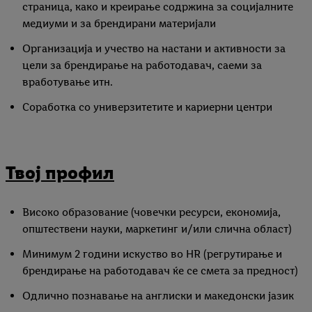
страница, како и креирање содржина за социјалните
медиуми и за брендирани материјали
Организација и учество на настани и активности за
цели за брендирање на работодавач, саеми за
вработување итн.
Соработка со универзитетите и кариерни центри
Твој профил
Високо образование (човечки ресурси, економија,
општествени науки, маркетинг и/или слична област)
Минимум 2 години искуство во HR (регрутирање и
брендирање на работодавач ќе се смета за предност)
Одлично познавање на англиски и македонски јазик