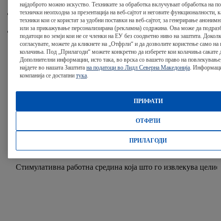
најдоброто можно искуство. Техниките за обработка вклучуваат обработка на под
технички неопходна за презентација на веб-сајтот и неговите функционалности, к
FitKit месечен буџет
техники кои се користат за удобни поставки на веб-сајтот, за генерирање аноним
или за прикажување персонализирана (рекламна) содржина. Ова може да подразб
Пакет за добредојде на новите вработени
податоци во земји кои не се членки на ЕУ без соодветно ниво на заштита. Доколк
согласувате, можете да кликнете на „Отфрли“ и да дозволите користење само на
колачиња. Под „Прилагоди“ можете конкретно да изберете кои колачиња сакате д
Дополнителни информации, исто така, во врска со вашето право на повлекување
најдете во нашата Заштита
на податоци во Лидл Северна Македонија
. Информаци
компанија се достапни
тука
.
Нашите бенефиции!
ПРИФАТИ
Ова се нашите бенефиции во Лидл!
ОТФРЛИ
ПРИЛАГОДИ
Стимулативна работна средина
Стимулативна работна средина која што го извлекува целио