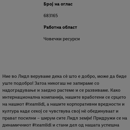
Број на оглас
683165
Работна област
Човечки ресурси
Ние во Лидл веруваме дека сѐ што е добро, може да биде
уште подобро! Затоа никогаш не запираме со
надоградување и заедно растеме и се развиваме. Како
интернационална компанија, нашите вработени се срцето
на нашиот #teamlidl, а нашите корпоративни вредности и
култура каде секој се чувствува свој нѐ обединуваат и
прават посилни – ширум сите Лидл земји! Придружи се на
динамичниот #teamlidl и стани дел од нашата успешна