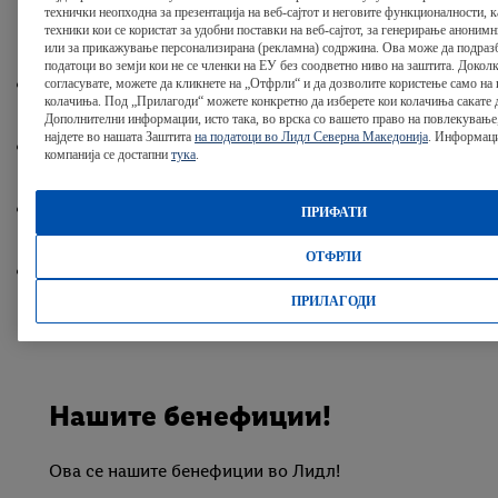
технички неопходна за презентација на веб-сајтот и неговите функционалности, к
организациска култура
техники кои се користат за удобни поставки на веб-сајтот, за генерирање аноним
или за прикажување персонализирана (рекламна) содржина. Ова може да подразб
податоци во земји кои не се членки на ЕУ без соодветно ниво на заштита. Доколк
Атрактивен компензациски пакет
согласувате, можете да кликнете на „Отфрли“ и да дозволите користење само на
колачиња. Под „Прилагоди“ можете конкретно да изберете кои колачиња сакате д
Дополнителни информации, исто така, во врска со вашето право на повлекување
најдете во нашата Заштита
на податоци во Лидл Северна Македонија
. Информаци
Приватно здравствено осигурување
компанија се достапни
тука
.
FitKit месечен буџет
ПРИФАТИ
ОТФРЛИ
Пакет за добредојде на новите вработени
ПРИЛАГОДИ
Нашите бенефиции!
Ова се нашите бенефиции во Лидл!