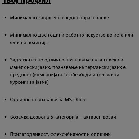
Минимално завршено средно образование
Минимално две години рaботно искуство во иста или
слична позиција
Задолжително одлично познавање на англиски и
македонски јазик, познавање на германски јазик е
предност (компанијата ќе обезбеди интензивни
курсеви за јазик)
Одлично познавање на MS Office
Возачка дозвола Б категорија – активен возач
Прилагодливост, флексибилност и одлични