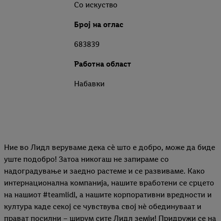
Со искуство
Број на оглас
683839
Работна област
Набавки
Ние во Лидл веруваме дека сѐ што е добро, може да биде
уште подобро! Затоа никогаш не запираме со
надоградување и заедно растеме и се развиваме. Како
интернационална компанија, нашите вработени се срцето
на нашиот #teamlidl, а нашите корпоративни вредности и
култура каде секој се чувствува свој нѐ обединуваат и
прават посилни – ширум сите Лидл земји! Придружи се на