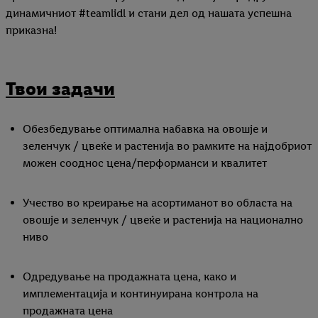
динамичниот #teamlidl и стани дел од нашата успешна
приказна!
Твои задачи
Oбезбедување оптимална набавка на овошје и
зеленчук / цвеќе и растенија во рамките на најдобриот
можен сооднос цена/перформанси и квалитет
Учество во креирање на асортиманот во областа на
овошје и зеленчук / цвеќе и растенија на национално
ниво
Одредување на продажната цена, како и
имплементација и континуирана контрола на
продажната цена