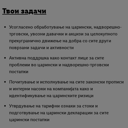
Твои задачи
Усогласено обработување на царински, надворешно-
трговски, увозни давачки и акцизи за целокупното
прекугранично движење на добра со сите други
поврзани задачи и активности
Активна поддршка како контакт лице за сите
проблеми во царински и надворешно-трговски
постапки
Почитување и исполнување на сите законски прописи
и интерни насоки на компанијата како и
идентификување на царинските ризици
Утврдување на тарифни ознаки за стоки и
подготвување на царински декларации за сите
царински постапки