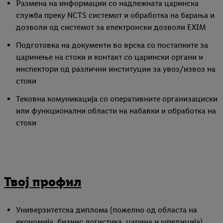
Размена на информации со надлежната царинска
служба преку NCTS системот и обработка на барања и
дозволи од системот за електронски дозволи EXIM
Подготовка на документи во врска со постапките за
царинење на стоки и контакт со царински органи и
инспектори од различни институции за увоз/извоз на
стоки
Тековна комуникација со оперативните организациски
или функционални области на набавки и обработка на
стоки
Твој профил
Универзитетска диплома (пожелно од областа на
економија, бизнис логистика, царина и шпедиција)