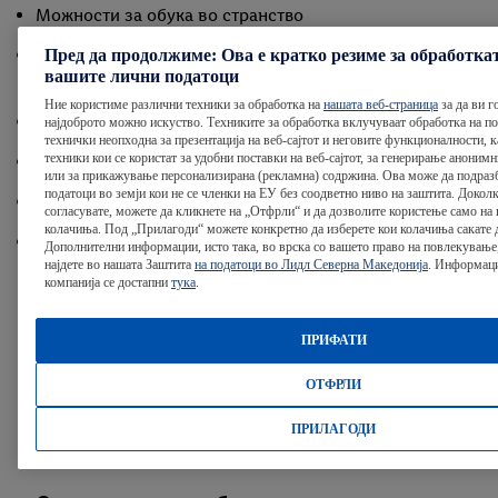
Можности за обука во странство
Стимулативна работна средина и одлична
Пред да продолжиме: Ова е кратко резиме за обработка
вашите лични податоци
организациска култура
Ние користиме различни техники за обработка на
нашата веб-страница
за да ви г
Атрактивен компензациски пакет
најдоброто можно искуство. Техниките за обработка вклучуваат обработка на под
технички неопходна за презентација на веб-сајтот и неговите функционалности, к
техники кои се користат за удобни поставки на веб-сајтот, за генерирање аноним
Приватно здравствено осигурување
или за прикажување персонализирана (рекламна) содржина. Ова може да подразб
податоци во земји кои не се членки на ЕУ без соодветно ниво на заштита. Доколк
FitKit месечен буџет
согласувате, можете да кликнете на „Отфрли“ и да дозволите користење само на
колачиња. Под „Прилагоди“ можете конкретно да изберете кои колачиња сакате д
Пакет за добредојде на новите вработени
Дополнителни информации, исто така, во врска со вашето право на повлекување
најдете во нашата Заштита
на податоци во Лидл Северна Македонија
. Информаци
компанија се достапни
тука
.
ПРИФАТИ
Нашите бенефиции!
ОТФРЛИ
Ова се нашите бенефиции во Лидл!
ПРИЛАГОДИ