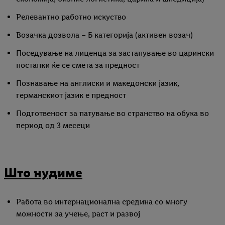
Релевантно работно искуство
Возачка дозвола – Б категорија (активен возач)
Поседување на лиценца за застапување во царински
постапки ќе се смета за предност
Познавање на англиски и македонски јазик,
германскиот јазик е предност
Подготвеност за патување во странство на обука во
период од 3 месеци
Што нудиме
Работа во интернационална средина со многу
можности за учење, раст и развој