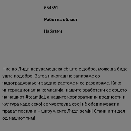
654551
Работна област
Набавки
Ние во Лидл веруваме дека сѐ што е добро, може да биде
уште подобро! Затоа никогаш не запираме со
надоградување и заедно растеме и се развиваме. Како
интернационална компанија, нашите вработени се срцето
на нашиот #teamlidl, а нашите корпоративни вредности и
култура каде секој се чувствува свој нѐ обединуваат и
прават посилни – ширум сите Лидл земји! Стани и ти дел
од нашиот тим!