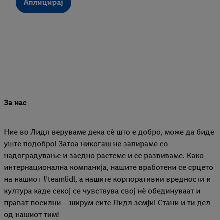
Аплицирај
За нас
Ние во Лидл веруваме дека сѐ што е добро, може да биде
уште подобро! Затоа никогаш не запираме со
надоградување и заедно растеме и се развиваме. Како
интернационална компанија, нашите вработени се срцето
на нашиот #teamlidl, а нашите корпоративни вредности и
култура каде секој се чувствува свој нѐ обединуваат и
прават посилни – ширум сите Лидл земји! Стани и ти дел
од нашиот тим!