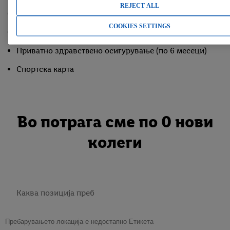
REJECT ALL
Можност за развој и напредок
COOKIES SETTINGS
Структура и стабилност
Приватно здравствено осигурување (по 6 месеци)
Спортска карта
Во потрага сме по 0 нови
колеги