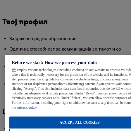
Твој профил
Завршено средно образование
Одлична способност за комуникација со тимот и со
клиентите
Before we start: How we process your data
Способност за работа во динамично опкружување и
We
employ various technologies (including cookies) on our website to process your d
посветеност на постигнување резултати
where this is technically necessary for the provision of the website and its functions. 
also process your tracking data for convenient website settings, to create anonymous
Позитивен став при промена на приоритети
statistics or for displaying personalized (advertising) content if you give us your cons
clicking "Accept". This also includes data transfers in countries outside the EU which
not offer an adequate level of data protection. Under "Reject", you can allow the use of
technically necessary cookies only. Under "Select", you can allow specific purposes of
Further information, including your right to withdraw consent at any time, can be foun
our
privacy policy
.
Што нудиме
ACCEPT ALL COOKIES
Компетитивна плата